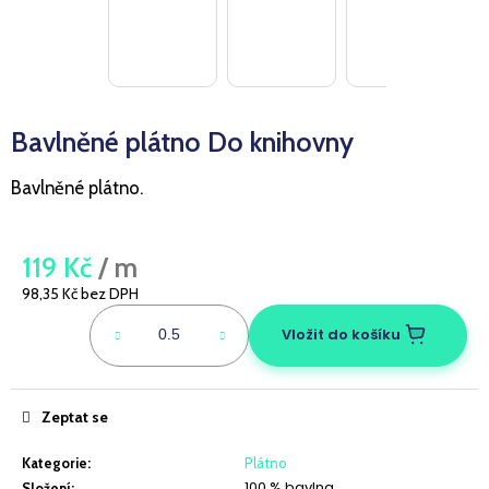
a
j
í
t
Bavlněné plátno Do knihovny
?
Bavlněné plátno.
HLEDAT
119 Kč
/ m
98,35 Kč bez DPH
Měrná
cena:
Vložit do košíku
D
o
p
Zeptat se
o
r
Kategorie
:
Plátno
u
100 % bavlna
Složení
: