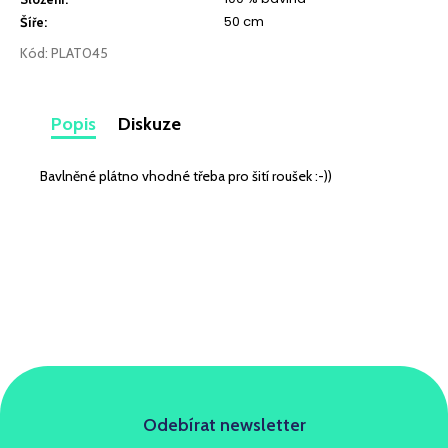
č
50 cm
u
Šíře
:
j
Kód:
PLAT045
e
m
e
Popis
Diskuze
TEPLÁKOVINA
Bavlněné plátno vhodné třeba pro šití roušek :-))
ELASTICKÁ
KAŠTANOVÁ
319
Kč
Odebírat newsletter