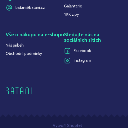
Galanterie
batani@batani.cz
YKK zipy
Vše o nákupu na e-shopu
Sledujte nás na
sociálních sítích
Náš příběh
Facebook
Obchodní podmínky
Instagram
Z
Vytvořil Shoptet