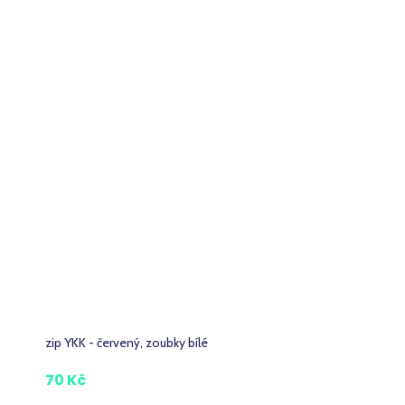
zip YKK - červený, zoubky bílé
70 Kč