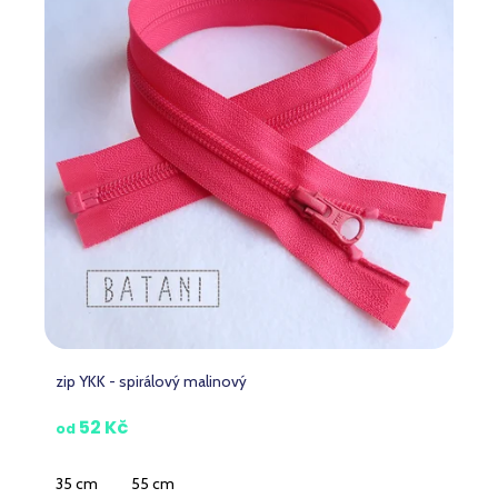
zip YKK - spirálový malinový
52 Kč
od
35 cm
55 cm