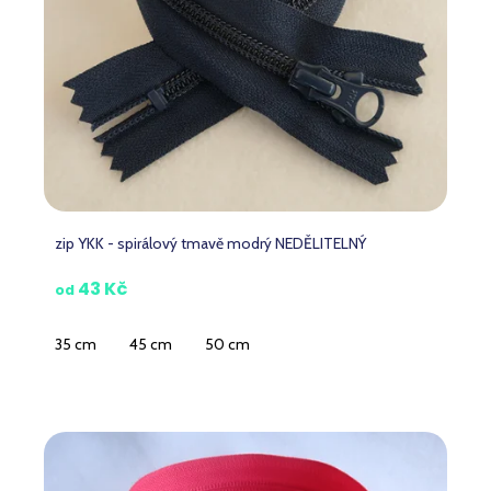
zip YKK - spirálový tmavě modrý NEDĚLITELNÝ
43 Kč
od
35 cm
45 cm
50 cm