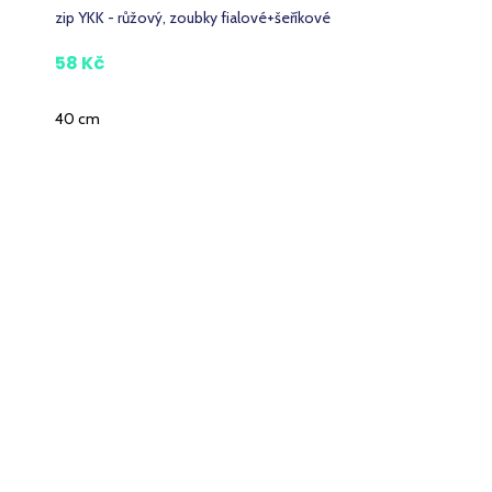
zip YKK - růžový, zoubky fialové+šeříkové
58 Kč
40 cm