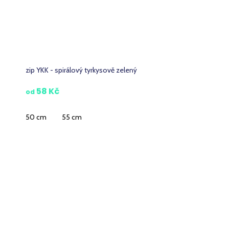
zip YKK - spirálový tyrkysově zelený
58 Kč
od
50 cm
55 cm