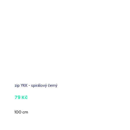
zip YKK - spirálový černý
79 Kč
100 cm