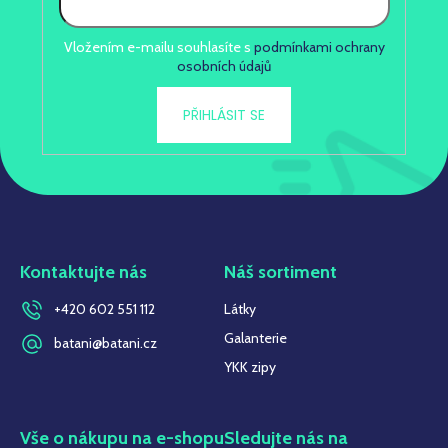
Vložením e-mailu souhlasíte s
podmínkami ochrany
osobních údajů
PŘIHLÁSIT SE
Kontaktujte nás
Náš sortiment
+420 602 551 112
Látky
Galanterie
batani@batani.cz
YKK zipy
Vše o nákupu na e-shopu
Sledujte nás na