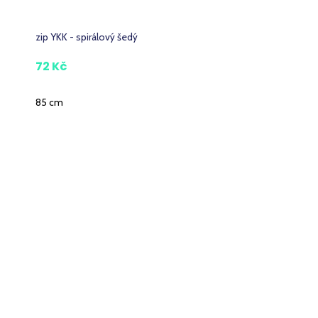
zip YKK - spirálový šedý
72 Kč
85 cm