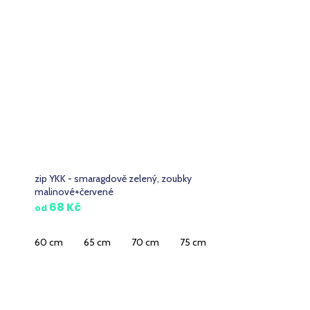
zip YKK - smaragdově zelený, zoubky
malinové+červené
68 Kč
od
60 cm
65 cm
70 cm
75 cm