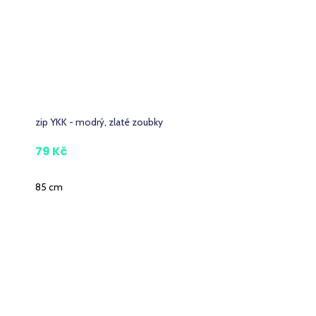
zip YKK - modrý, zlaté zoubky
79 Kč
85 cm