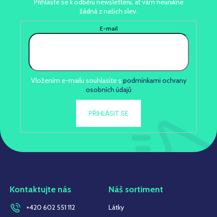
Přihlaste se k odběru newsletteru, ať vám neunikne
s
žádná z našich slev.
u
E-mail
Vložením e-mailu souhlasíte s
podmínkami ochrany
osobních údajů
PŘIHLÁSIT SE
Kontaktujte nás
Náš sortiment
+420 602 551 112
Látky