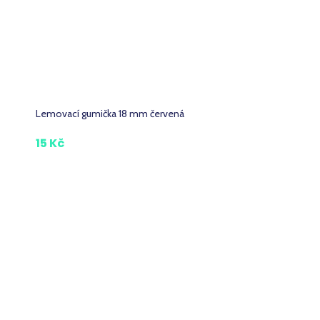
Lemovací gumička 18 mm červená
15 Kč