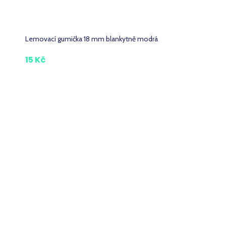
Lemovací gumička 18 mm blankytně modrá
15 Kč