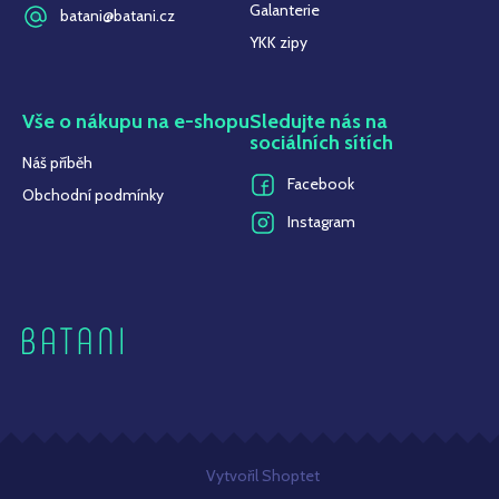
Galanterie
batani@batani.cz
YKK zipy
Vše o nákupu na e-shopu
Sledujte nás na
sociálních sítích
Náš příběh
Facebook
Obchodní podmínky
Instagram
Z
Vytvořil Shoptet
á