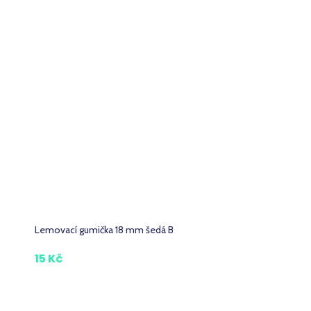
Lemovací gumička 18 mm šedá B
15 Kč