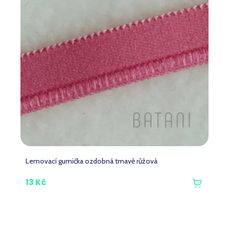
Lemovací gumička ozdobná tmavě růžová
13 Kč