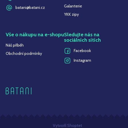
Galanterie
batani@batani.cz
YKK zipy
Vše o nákupu na e-shopu
Sledujte nás na
sociálních sítích
Náš příběh
Facebook
Obchodní podmínky
Instagram
Z
Vytvořil Shoptet