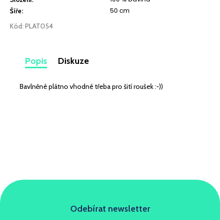
č
50 cm
u
Šíře
:
j
Kód:
PLAT054
e
m
e
Popis
Diskuze
SILVER
Bavlněné plátno vhodné třeba pro šití roušek :-))
KURKUMOVÝ
279
Kč
Odebírat newsletter