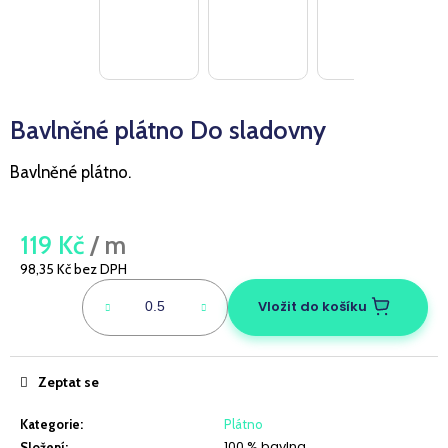
a
j
í
t
Bavlněné plátno Do sladovny
?
Bavlněné plátno.
HLEDAT
119 Kč
/ m
98,35 Kč bez DPH
Měrná
cena:
Vložit do košíku
D
o
p
Zeptat se
o
r
Kategorie
:
Plátno
u
100 % bavlna
Složení
: