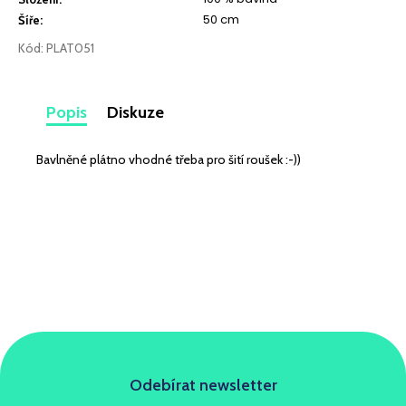
č
50 cm
u
Šíře
:
j
Kód:
PLAT051
e
m
e
Popis
Diskuze
LEHKÁ
Bavlněné plátno vhodné třeba pro šití roušek :-))
SPORTOVNÍ
PLÁŠŤOVKA
BORDÓ
259
Kč
Odebírat newsletter