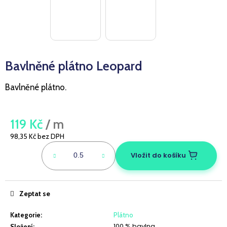
a
j
í
t
Bavlněné plátno Leopard
?
Bavlněné plátno.
HLEDAT
119 Kč
/ m
98,35 Kč bez DPH
Měrná
cena:
Vložit do košíku
D
o
p
Zeptat se
o
r
Kategorie
:
Plátno
u
100 % bavlna
Složení
: