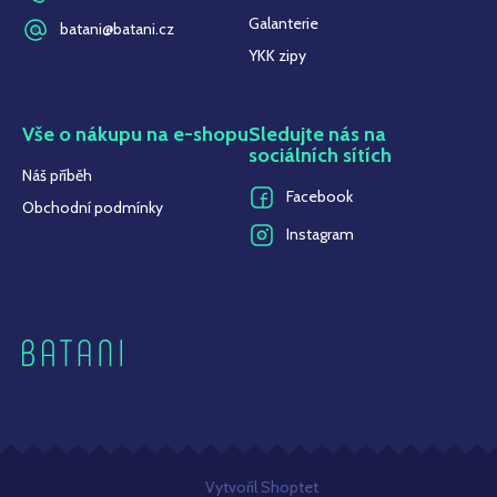
Galanterie
batani@batani.cz
YKK zipy
Vše o nákupu na e-shopu
Sledujte nás na
sociálních sítích
Náš příběh
Facebook
Obchodní podmínky
Instagram
Z
Vytvořil Shoptet