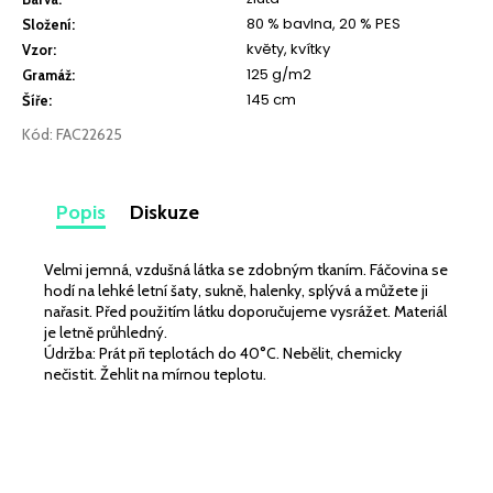
č
80 % bavlna, 20 % PES
u
Složení
:
květy, kvítky
j
Vzor
:
e
125 g/m2
Gramáž
:
m
145 cm
Šíře
:
e
Kód:
FAC22625
TEPLÁKOVINA
ELASTICKÁ
Popis
Diskuze
3D
EFEKT
MINT
Velmi jemná, vzdušná látka se zdobným tkaním. Fáčovina se
SVĚTLÝ
hodí na lehké letní šaty, sukně, halenky, splývá a můžete ji
345
nařasit. Před použitím látku doporučujeme vysrážet. Materiál
Kč
je letně průhledný.
Údržba: Prát při teplotách do 40°C. Nebělit, chemicky
nečistit. Žehlit na mírnou teplotu.