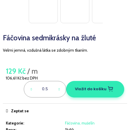
a
j
í
t
Fáčovina sedmikrásky na žluté
?
Velmi jemná, vzdušná látka se zdobným tkaním.
HLEDAT
129 Kč
/ m
106,61 Kč bez DPH
Měrná
cena:
Vložit do košíku
D
o
p
Zeptat se
o
r
Kategorie
:
Fáčovina, mušelín
u
žlutá
Barva
: