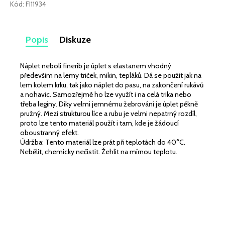
č
Kód:
FI11934
u
j
e
Popis
Diskuze
m
e
Náplet neboli finerib je úplet s elastanem vhodný
především na lemy triček, mikin, tepláků. Dá se použít jak na
lem kolem krku, tak jako náplet do pasu, na zakončení rukávů
TEPLÁKOVINA
ELASTICKÁ
a nohavic. Samozřejmě ho lze využít i na celá trika nebo
3D
třeba legíny. Díky velmi jemnému žebrování je úplet pěkně
EFEKT
pružný. Mezi strukturou líce a rubu je velmi nepatrný rozdíl,
MINT
proto lze tento materiál použít i tam, kde je žádoucí
SVĚTLÝ
oboustranný efekt.
345
Údržba: Tento materiál lze prát při teplotách do 40°C.
Kč
Nebělit, chemicky nečistit. Žehlit na mírnou teplotu.