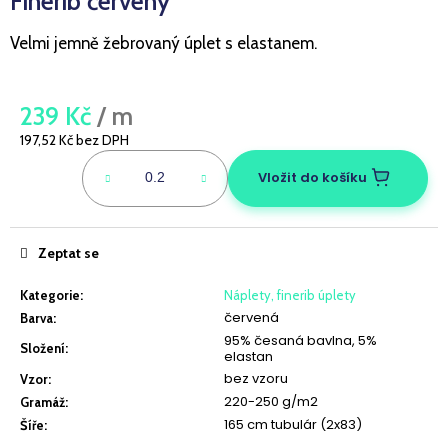
Finerib červený
a
Velmi jemně žebrovaný úplet s elastanem.
j
í
t
239 Kč
/ m
?
197,52 Kč bez DPH
Měrná
cena:
Vložit do košíku
HLEDAT
Zeptat se
Kategorie
:
Náplety, finerib úplety
D
červená
Barva
:
o
95% česaná bavlna, 5%
Složení
:
elastan
p
bez vzoru
Vzor
:
o
220-250 g/m2
Gramáž
:
r
165 cm tubulár (2x83)
Šíře
:
u