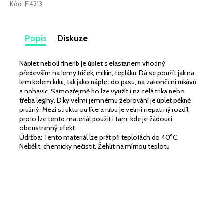
č
Kód:
FI4213
u
j
e
Popis
Diskuze
m
e
Náplet neboli finerib je úplet s elastanem vhodný
především na lemy triček, mikin, tepláků. Dá se použít jak na
lem kolem krku, tak jako náplet do pasu, na zakončení rukávů
LEHKÁ
SPORTOVNÍ
a nohavic. Samozřejmě ho lze využít i na celá trika nebo
PLÁŠŤOVKA
třeba legíny. Díky velmi jemnému žebrování je úplet pěkně
ŠALVĚJ
pružný. Mezi strukturou líce a rubu je velmi nepatrný rozdíl,
MATNÁ
proto lze tento materiál použít i tam, kde je žádoucí
259
oboustranný efekt.
Kč
Údržba: Tento materiál lze prát při teplotách do 40°C.
Nebělit, chemicky nečistit. Žehlit na mírnou teplotu.