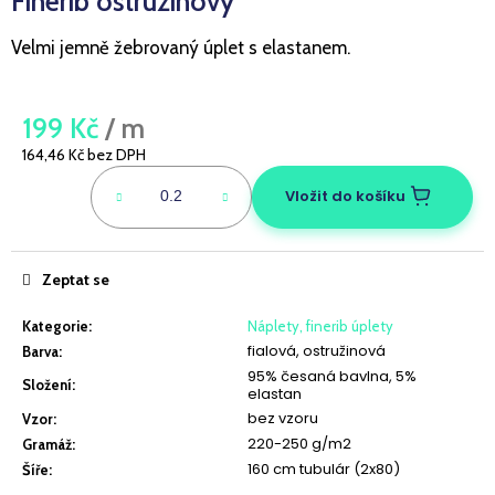
Finerib ostružinový
a
Velmi jemně žebrovaný úplet s elastanem.
j
í
t
199 Kč
/ m
?
164,46 Kč bez DPH
Měrná
cena:
Vložit do košíku
HLEDAT
Zeptat se
Kategorie
:
Náplety, finerib úplety
D
fialová, ostružinová
Barva
:
o
95% česaná bavlna, 5%
Složení
:
elastan
p
bez vzoru
Vzor
:
o
220-250 g/m2
Gramáž
:
r
160 cm tubulár (2x80)
Šíře
:
u