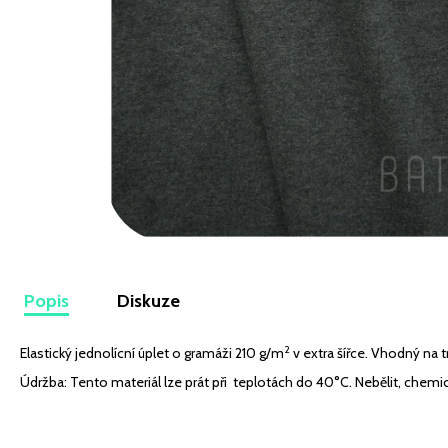
FÁČOVINA SEDMIKRÁSKY NA MENTOLOVÉ
129 Kč
Popis
Diskuze
2
Elastický jednolícní úplet o gramáži 210 g/m
v extra šířce. Vhodný na tr
Údržba: Tento materiál lze prát při teplotách do 40°C. Nebělit, chemick