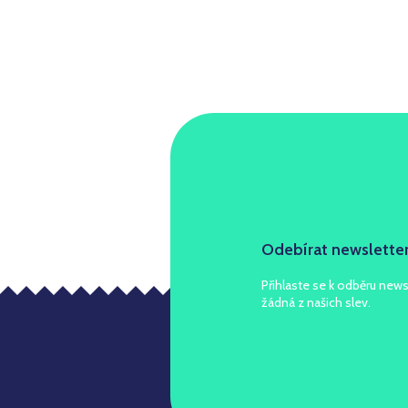
Odebírat newslette
Přihlaste se k odběru news
žádná z našich slev.