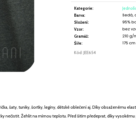
VISKÓZOVÝ ÚPLET DIGITÁLNÍ TISK LEKNÍNY A
JEDNOLÍC ELASTI
cena:
LILIE NA BÍLÉ
Kategorie
:
Jednolí
šedá, 
Barva
:
349 Kč
219 Kč
95% ba
Složení
:
bez vz
Vzor
:
210 g/
Gramáž
:
175 cm
Šíře
:
Kód:
JEE654
ička, šaty, tuniky, šortky, legíny, dětské oblečení aj. Díky obsaženému elasta
y nečistit. Žehlit na mírnou teplotu. Před šitím předeprat, díky vysokému p