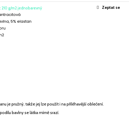
CKÝ LATTÉ
Zeptat se
c 210 g/m2 jednobarevný
antracitová
vlna, 5% elastan
oru
m2
nu je pružný, takže jej lze použít i na přiléhavější oblečení.
odílu bavlny se látka mírně srazí.