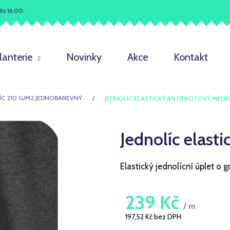
do 16:00.
Co potřebujete najít?
lanterie
Novinky
Akce
Kontakt
HLEDAT
ÍC 210 G/M2 JEDNOBAREVNÝ
JEDNOLÍC ELASTICKÝ ANTRACITOVÝ MELÍR
Jednolíc elasti
Doporučujeme
Elastický jednolícní úplet o 
239 Kč
/ m
197,52 Kč bez DPH
Měrná