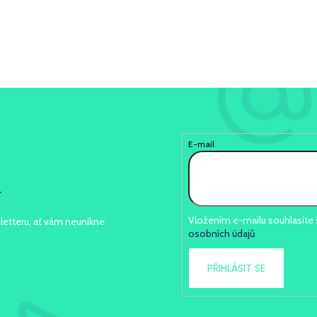
E-mail
r
Vložením e-mailu souhlasíte
letteru, ať vám neunikne
osobních údajů
PŘIHLÁSIT SE