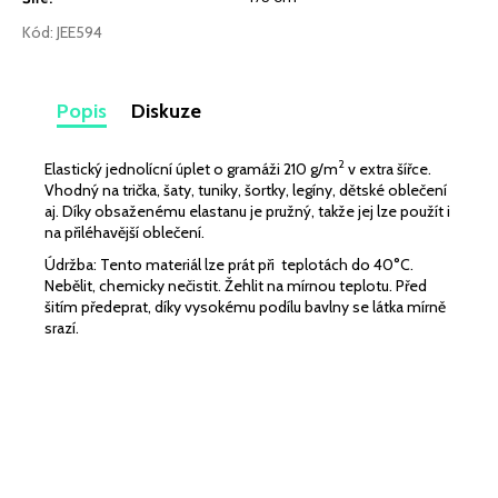
č
u
Kód:
JEE594
j
e
m
Popis
Diskuze
e
2
Elastický jednolícní úplet o gramáži 210 g/m
v extra šířce.
TEPLÁKOVINA
Vhodný na trička, šaty, tuniky, šortky, legíny, dětské oblečení
ELASTICKÁ
aj. Díky obsaženému elastanu je pružný, takže jej lze použít i
3D
na přiléhavější oblečení.
EFEKT
MINT
Údržba: Tento materiál lze prát při teplotách do 40°C.
SVĚTLÝ
Nebělit, chemicky nečistit. Žehlit na mírnou teplotu. Před
345
šitím předeprat, díky vysokému podílu bavlny se látka mírně
srazí.
Kč