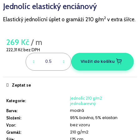
Jednolíc elastický enciánový
a
j
2
Elastický jednolícní úplet o gramáži 210 g/m
v extra šířce.
í
t
?
269 Kč
/ m
222,31 Kč bez DPH
Měrná
cena:
Vložit do košíku
HLEDAT
Zeptat se
Jednolíc 210 g/m2
D
Kategorie
:
jednobarevný
o
modrá
Barva
:
p
95% bavlna, 5% elastan
Složení
:
o
bez vzoru
Vzor
:
r
210 g/m2
Gramáž
:
u
175 cm
Šíře
: