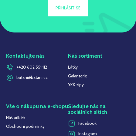
PŘIHLÁSIT SE
Kontaktujte nás
Náš sortiment
+420 602 551 112
Látky
Galanterie
batani@batani.cz
YKK zipy
Vše o nákupu na e-shopu
Sledujte nás na
sociálních sítích
Náš příběh
Facebook
Obchodní podmínky
Instagram