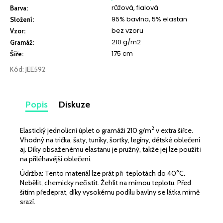
č
růžová, fialová
Barva
:
u
95% bavlna, 5% elastan
Složení
:
j
bez vzoru
Vzor
:
e
210 g/m2
Gramáž
:
m
175 cm
Šíře
:
e
Kód:
JEE592
LEHKÁ
SPORTOVNÍ
PLÁŠŤOVKA
Popis
Diskuze
STARORŮŽOVÁ
MATNÁ
259
2
Elastický jednolícní úplet o gramáži 210 g/m
v extra šířce.
Vhodný na trička, šaty, tuniky, šortky, legíny, dětské oblečení
Kč
aj. Díky obsaženému elastanu je pružný, takže jej lze použít i
na přiléhavější oblečení.
Údržba: Tento materiál lze prát při teplotách do 40°C.
Nebělit, chemicky nečistit. Žehlit na mírnou teplotu. Před
šitím předeprat, díky vysokému podílu bavlny se látka mírně
srazí.