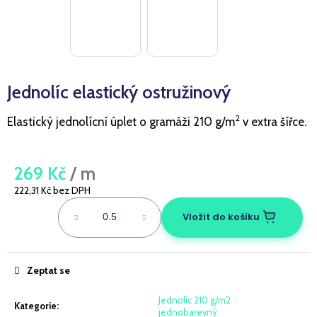
a
j
í
t
Jednolíc elastický ostružinový
?
2
Elastický jednolícní úplet o gramáži 210 g/m
v extra šířce.
HLEDAT
269 Kč
/ m
222,31 Kč bez DPH
Měrná
cena:
Vložit do košíku
D
o
p
Zeptat se
o
r
Jednolíc 210 g/m2
u
Kategorie
:
jednobarevný