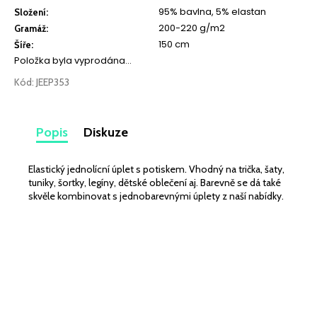
č
95% bavlna, 5% elastan
Složení
:
u
200-220 g/m2
Gramáž
:
j
150 cm
Šíře
:
e
Položka byla vyprodána…
m
e
Kód:
JEEP353
LEHKÁ
Popis
Diskuze
SPORTOVNÍ
PLÁŠŤOVKA
STARORŮŽOVÁ
MATNÁ
Elastický jednolícní úplet s potiskem. Vhodný na trička, šaty,
259
tuniky, šortky, legíny, dětské oblečení aj. Barevně se dá také
skvěle kombinovat s jednobarevnými úplety z naší nabídky.
Kč