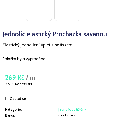
a
j
í
t
Jednolíc elastický Procházka savanou
?
Elastický jednolícní úplet s potiskem.
Položka byla vyprodána…
HLEDAT
269 Kč
/ m
D
222,31 Kč bez DPH
o
Měrná
cena:
p
Zeptat se
o
r
Kategorie
:
Jednolíc potištěný
u
mix barev
Barva
: