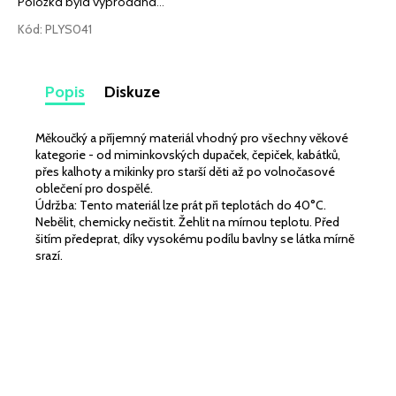
č
Položka byla vyprodána…
u
Kód:
PLYS041
j
e
m
Popis
Diskuze
e
Měkoučký a příjemný materiál vhodný pro všechny věkové
VISKÓZOVÝ
kategorie - od miminkovských dupaček, čepiček, kabátků,
ÚPLET
přes kalhoty a mikinky pro starší děti až po volnočasové
DIGITÁLNÍ
oblečení pro dospělé.
TISK
LEKNÍNY
Údržba: Tento materiál lze prát při teplotách do 40°C.
A
Nebělit, chemicky nečistit. Žehlit na mírnou teplotu. Před
LILIE
šitím předeprat, díky vysokému podílu bavlny se látka mírně
NA
srazí.
BÍLÉ
349
Kč