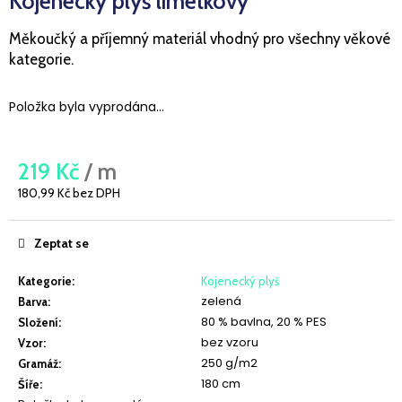
Kojenecký plyš limetkový
a
Měkoučký a příjemný materiál vhodný pro všechny věkové
j
kategorie.
í
t
Položka byla vyprodána…
?
219 Kč
/ m
180,99 Kč bez DPH
HLEDAT
Měrná
cena:
Zeptat se
Kategorie
:
Kojenecký plyš
D
zelená
Barva
:
o
80 % bavlna, 20 % PES
Složení
:
p
bez vzoru
o
Vzor
:
250 g/m2
r
Gramáž
:
u
180 cm
Šíře
: