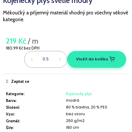
Kojenecký plyš světle modrý
a
Měkoučký a příjemný materiál vhodný pro všechny věkové
j
kategorie.
í
t
?
219 Kč
/ m
180,99 Kč bez DPH
Měrná
cena:
Vložit do košíku
HLEDAT
Zeptat se
D
Kategorie
:
Kojenecký plyš
o
modrá
Barva
:
p
80 % bavlna, 20 % PES
Složení
:
o
bez vzoru
Vzor
:
r
250 g/m2
Gramáž
:
u
180 cm
Šíře
: