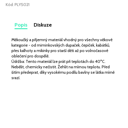
č
Kód:
PLYS021
u
j
e
Popis
Diskuze
m
e
Měkoučký a příjemný materiál vhodný pro všechny věkové
kategorie - od miminkovských dupaček, čepiček, kabátků,
LEHKÁ
přes kalhoty a mikinky pro starší děti až po volnočasové
SPORTOVNÍ
oblečení pro dospělé.
PLÁŠŤOVKA
Údržba: Tento materiál lze prát při teplotách do 40°C.
BORDÓ
Nebělit, chemicky nečistit. Žehlit na mírnou teplotu. Před
259
šitím předeprat, díky vysokému podílu bavlny se látka mírně
Kč
srazí.