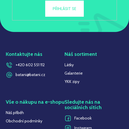
PŘIHLÁSIT SE
Kontaktujte nás
Náš sortiment
+420 602 551 112
Látky
Galanterie
batani@batani.cz
YKK zipy
Vše o nákupu na e-shopu
Sledujte nás na
sociálních sítích
Náš příběh
Facebook
Obchodní podmínky
Instagram