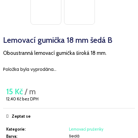
a
j
í
t
Lemovací gumička 18 mm šedá B
?
Oboustranná lemovací gumička široká 18 mm.
Položka byla vyprodána…
HLEDAT
15 Kč
/ m
D
12,40 Kč bez DPH
o
Měrná
cena:
p
Zeptat se
o
r
Kategorie
:
Lemovací pruženky
u
šedá
Barva
: