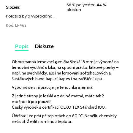
č
56 % polyester, 44 %
u
Složení
:
elastan
j
Položka byla vyprodána…
e
Kód:
LP462
m
e
Popis
Diskuze
LEHKÁ
SPORTOVNÍ
PLÁŠŤOVKA
Oboustranná lemovací gumička široká 18 mm je výborná na
BORDÓ
lemování výstřihů u krku, na spodní prádlo, látkové plenky –
259
např. na svrchňáčky, ale i na lemování softshellových a
šusťákových bund, kapucí, kapes i na začištění zipu.
Kč
Výborně se s ní pracuje, je tenounká a jemná.
Z jedné strany je lesklá a z druhé matná, máte tak 2
možnosti pro použití!
Český výrobek s certifikací OEKO TEX Standard 100.
Údržba: Lze prát při teplotách do 60 °C. Nebělit, chemicky
nečistit. Žehlit na mírnou teplotu.