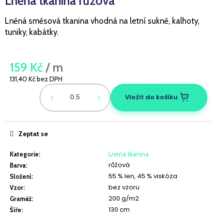
Lněná tkanina růžová
a
Lněná směsová tkanina vhodná na letní sukně, kalhoty,
j
tuniky, kabátky.
í
t
?
159 Kč
/ m
131,40 Kč bez DPH
Měrná
cena:
Vložit do košíku
HLEDAT
Zeptat se
D
Kategorie
:
Lněná tkanina
o
růžová
Barva
:
p
55 % len, 45 % viskóza
Složení
:
o
bez vzoru
Vzor
:
r
200 g/m2
Gramáž
:
u
130 cm
Šíře
: