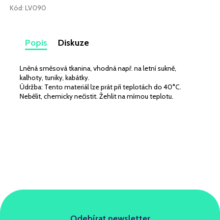
č
Kód:
LV090
u
j
e
Popis
Diskuze
m
e
Lněná směsová tkanina, vhodná např. na letní sukně,
kalhoty, tuniky, kabátky.
VISKÓZOVÝ
Údržba: Tento materiál lze prát při teplotách do 40°C.
ÚPLET
Nebělit, chemicky nečistit. Žehlit na mírnou teplotu.
DIGITÁLNÍ
TISK
LEKNÍNY
A
LILIE
NA
BÍLÉ
349
Kč
Odebírat newsletter