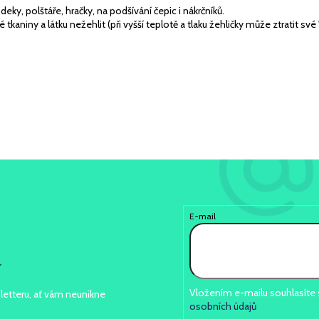
eky, polštáře, hračky, na podšívání čepic i nákrčníků.
niny a látku nežehlit (při vyšší teplotě a tlaku žehličky může ztratit své 
E-mail
r
Vložením e-mailu souhlasíte
letteru, ať vám neunikne
osobních údajů