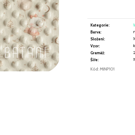
VISKÓZOVÝ ÚPLET DIGITÁLNÍ TISK LEKNÍNY A
JEDNOLÍC ELASTI
cena:
LILIE NA BÍLÉ
349 Kč
219 Kč
Kategorie
:
W
Barva
:
Složení
:
Vzor
:
Gramáž
:
Šíře
:
Kód:
MINP101