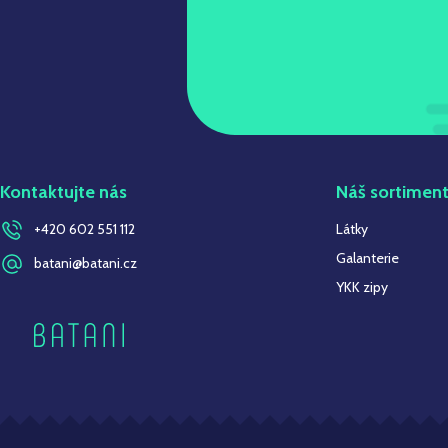
Kontaktujte nás
Náš sortimen
+420 602 551 112
Látky
Galanterie
batani@batani.cz
YKK zipy
Z