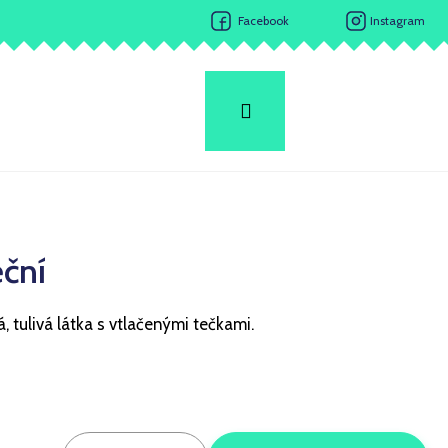
Facebook
Instagram
Hledat
Přihlášení
Nákupní
košík
ční
, tulivá látka s vtlačenými tečkami.
Následující