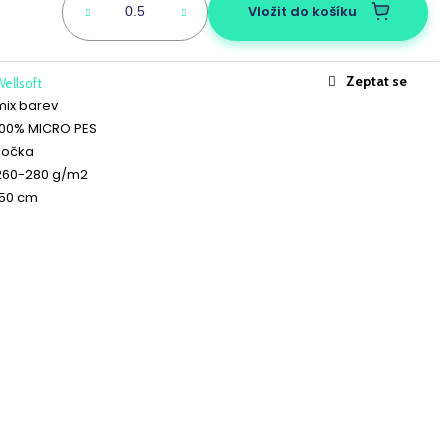
CKÝ LATTÉ
Vložit do košíku
Zeptat se
ellsoft
mix barev
100% MICRO PES
kočka
260-280 g/m2
150 cm