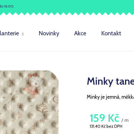
do 16:00.
Co potřebujete najít?
lanterie
Novinky
Akce
Kontakt
HLEDAT
Minky tane
Doporučujeme
Minky je jemná, měkká
159 Kč
/ m
131,40 Kč bez DPH
Měrná