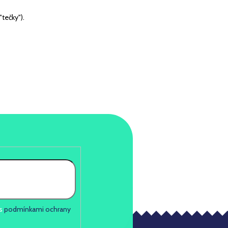
"tečky").
 s
podmínkami ochrany