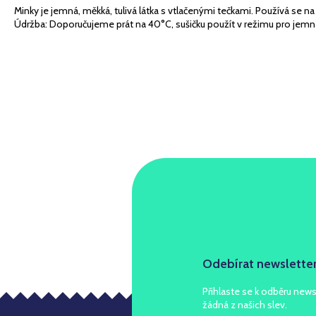
Minky je jemná, měkká, tulivá látka s vtlačenými tečkami. Používá se na d
Údržba: Doporučujeme prát na 40°C, sušičku použít v režimu pro jemné tka
Odebírat newslette
Přihlaste se k odběru news
žádná z našich slev.