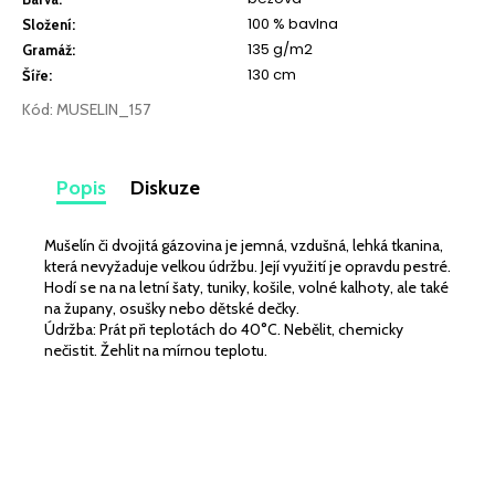
č
100 % bavlna
u
Složení
:
135 g/m2
j
Gramáž
:
e
130 cm
Šíře
:
m
Kód:
MUSELIN_157
e
Popis
Diskuze
TEPLÁKOVINA
ELASTICKÁ
3D
EFEKT
Mušelín či dvojitá gázovina je jemná, vzdušná, lehká tkanina,
MINT
která nevyžaduje velkou údržbu. Její využití je opravdu pestré.
SVĚTLÝ
Hodí se na na letní šaty, tuniky, košile, volné kalhoty, ale také
345
na župany, osušky nebo dětské dečky.
Kč
Údržba: Prát při teplotách do 40°C. Nebělit, chemicky
nečistit. Žehlit na mírnou teplotu.