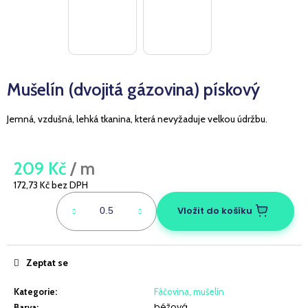
a
j
í
t
Mušelín (dvojitá gázovina) pískový
?
Jemná, vzdušná, lehká tkanina, která nevyžaduje velkou údržbu.
HLEDAT
209 Kč
/ m
172,73 Kč bez DPH
Měrná
cena:
Vložit do košíku
D
o
p
Zeptat se
o
r
Kategorie
:
Fáčovina, mušelín
u
béžová
Barva
: