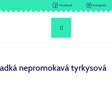
Facebook
Instagram
Hledat
Přihlášení
Nákupní
košík
ladká nepromokavá tyrkysová
Následující