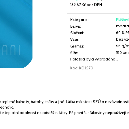
JEDNOLÍC ELASTICKÝ LATTÉ
JEDNOLÍC ELAST
139,67 Kč bez DPH
Měrná
cena:
219 Kč
219 Kč
Kategorie
:
Plášťovk
modrá,
Barva
:
60 % P
Složení
:
bez vz
Vzor
:
95 g/
Gramáž
:
150 cm
Šíře
:
Položka byla vyprodána…
Kód:
KEH570
plené kalhoty, batohy, tašky a jiné. Látka má atest SZÚ o nezávadnosti 
jednolíc.
te teplotní odolnost na odstřižku látky. Při praní šusťákoviny nepoužívejt