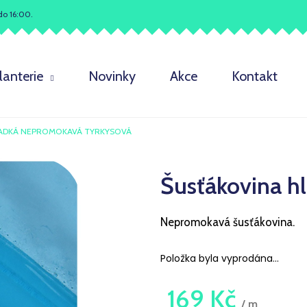
do 16:00.
Co potřebujete najít?
lanterie
Novinky
Akce
Kontakt
HLEDAT
ADKÁ NEPROMOKAVÁ TYRKYSOVÁ
Šusťákovina h
Doporučujeme
Nepromokavá šusťákovina.
Položka byla vyprodána…
169 Kč
/ m