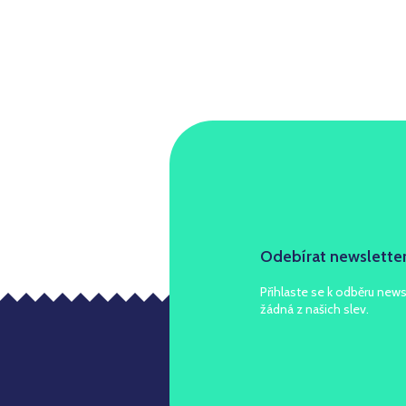
Odebírat newslette
Přihlaste se k odběru news
žádná z našich slev.