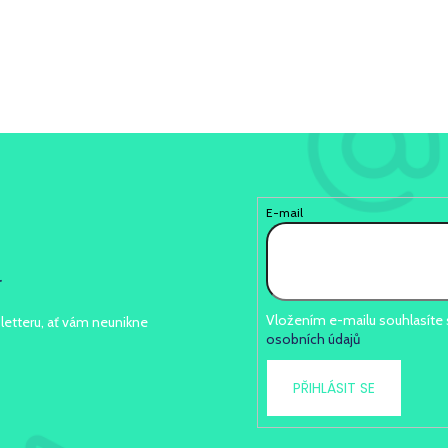
E-mail
r
Vložením e-mailu souhlasíte
letteru, ať vám neunikne
osobních údajů
PŘIHLÁSIT SE