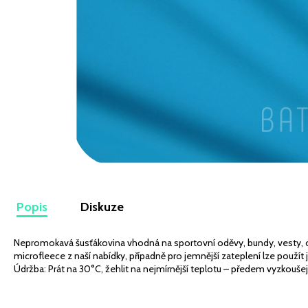
VISKÓZOVÝ ÚPLET DIGITÁLNÍ TISK LEKNÍNY A
LILIE NA BÍLÉ
349 Kč
Popis
Diskuze
Nepromokavá šusťákovina vhodná na sportovní oděvy, bundy, vesty, ote
microfleece z naší nabídky, případně pro jemnější zateplení lze použít 
Údržba: Prát na 30°C, žehlit na nejmírnější teplotu – předem vyzkoušej