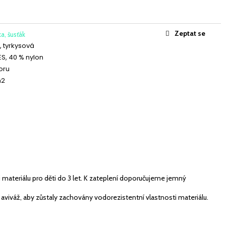
ICKÝ BANÁNOVÝ
Zeptat se
a, šusťák
 tyrkysová
ES, 40 % nylon
oru
m2
materiálu pro děti do 3 let. K zateplení doporučujeme jemný
e aviváž, aby zůstaly zachovány vodorezistentní vlastnosti materiálu.