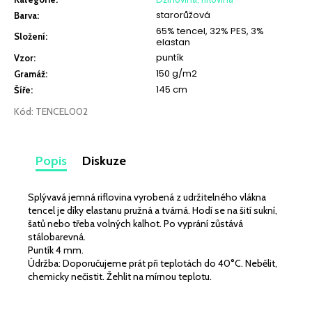
č
starorůžová
u
Barva
:
65% tencel, 32% PES, 3%
j
Složení
:
elastan
e
puntík
Vzor
:
m
150 g/m2
Gramáž
:
e
145 cm
Šíře
:
Kód:
TENCEL002
LEHKÁ
SPORTOVNÍ
PLÁŠŤOVKA
BORDÓ
Popis
Diskuze
259
Kč
Splývavá jemná riflovina vyrobená z udržitelného vlákna
tencel je díky elastanu pružná a tvárná. Hodí se na šití sukní,
šatů nebo třeba volných kalhot. Po vyprání zůstává
stálobarevná.
Puntík 4 mm.
Údržba: Doporučujeme prát při teplotách do 40°C. Nebělit,
chemicky nečistit. Žehlit na mírnou teplotu.