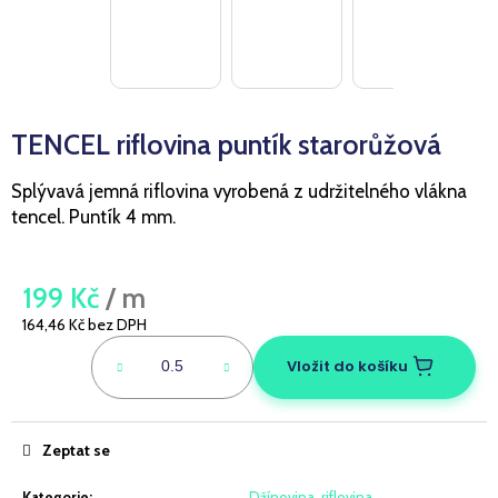
a
j
í
t
TENCEL riflovina puntík starorůžová
?
Splývavá jemná riflovina vyrobená z udržitelného vlákna
tencel. Puntík 4 mm.
HLEDAT
199 Kč
/ m
164,46 Kč bez DPH
Měrná
D
cena:
Vložit do košíku
o
p
o
r
Zeptat se
u
Kategorie
:
Džínovina, riflovina