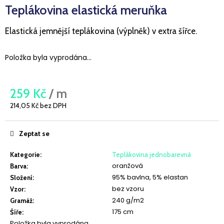
Teplákovina elastická meruňka
a
j
Elastická jemnější teplákovina (výplněk) v extra šířce.
í
t
Položka byla vyprodána…
?
259 Kč
/ m
214,05 Kč bez DPH
Měrná
HLEDAT
cena:
Zeptat se
Kategorie
:
Teplákovina jednobarevná
D
oranžová
Barva
:
o
95% bavlna, 5% elastan
Složení
:
p
bez vzoru
Vzor
:
o
240 g/m2
Gramáž
:
r
175 cm
Šíře
:
u
Položka byla vyprodána…