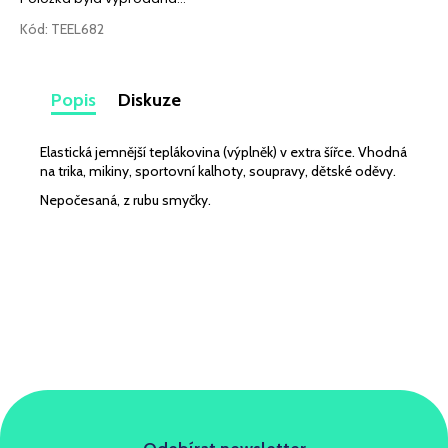
č
u
Kód:
TEEL682
j
e
m
Popis
Diskuze
e
Elastická jemnější teplákovina (výplněk) v extra šířce. Vhodná
JEDNOLÍC
na trika, mikiny, sportovní kalhoty, soupravy, dětské oděvy.
ELASTICKÝ
Nepočesaná, z rubu smyčky.
LATTÉ
219
Kč