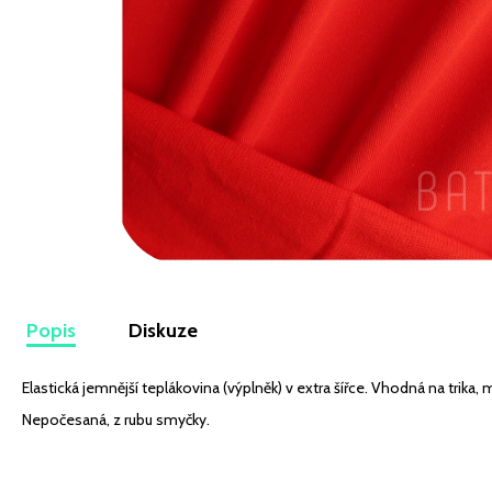
VISKÓZOVÝ ÚPLET DIGITÁLNÍ TISK LEKNÍNY A
LILIE NA BÍLÉ
349 Kč
Popis
Diskuze
Elastická jemnější teplákovina (výplněk) v extra šířce. Vhodná na trika,
Nepočesaná, z rubu smyčky.