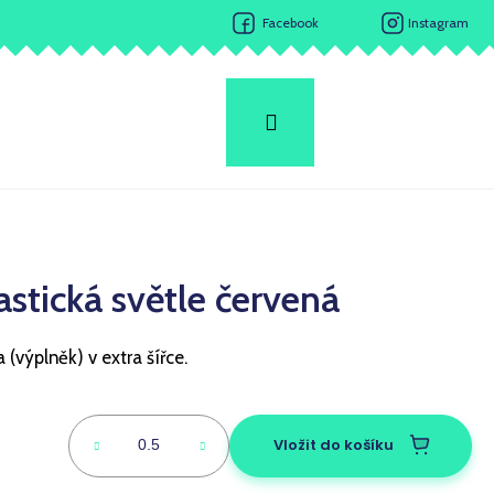
Facebook
Instagram
Hledat
Přihlášení
Nákupní
košík
astická světle červená
 (výplněk) v extra šířce.
Následující
Vložit do košíku