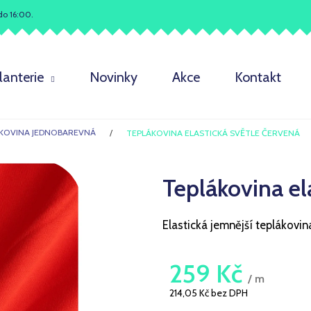
do 16:00.
Co potřebujete najít?
lanterie
Novinky
Akce
Kontakt
HLEDAT
KOVINA JEDNOBAREVNÁ
TEPLÁKOVINA ELASTICKÁ SVĚTLE ČERVENÁ
Teplákovina el
Doporučujeme
Elastická jemnější teplákovina
259 Kč
/ m
214,05 Kč bez DPH
Měrná