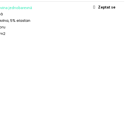
ICKÝ BANÁNOVÝ
Zeptat se
ovina jednobarevná
ná
vlna, 5% elastan
oru
/m2