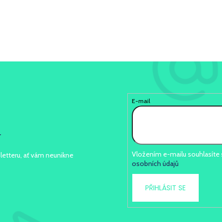
E-mail
r
Vložením e-mailu souhlasíte
letteru, ať vám neunikne
osobních údajů
PŘIHLÁSIT SE