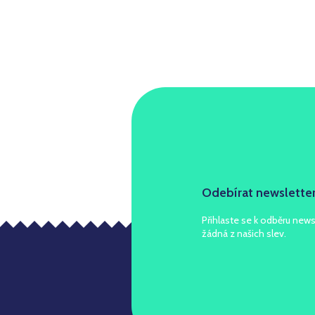
Odebírat newslette
Přihlaste se k odběru news
žádná z našich slev.