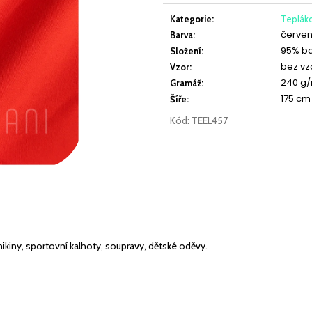
JEDNOLÍC ELASTICKÝ LATTÉ
JEDNOLÍC ELAST
cena:
Kategorie
:
Teplák
červe
Barva
:
219 Kč
219 Kč
95% ba
Složení
:
bez vz
Vzor
:
240 g
Gramáž
:
175 cm
Šíře
:
Kód:
TEEL457
 mikiny, sportovní kalhoty, soupravy, dětské oděvy.