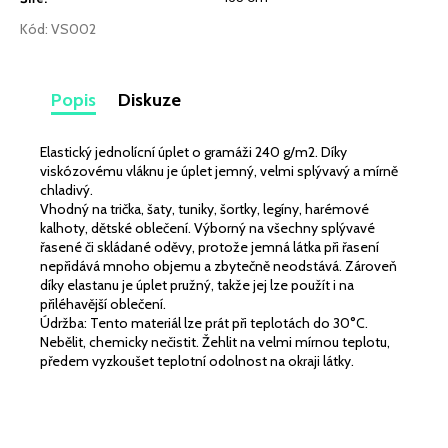
č
u
Kód:
VS002
j
e
m
Popis
Diskuze
e
Elastický jednolícní úplet o gramáži 240 g/m2. Díky
VISKÓZOVÝ
viskózovému vláknu je úplet jemný, velmi splývavý a mírně
ÚPLET
chladivý.
KHAKI
Vhodný na trička, šaty, tuniky, šortky, legíny, harémové
229
kalhoty, dětské oblečení. Výborný na všechny splývavé
řasené či skládané oděvy, protože jemná látka při řasení
Kč
nepřidává mnoho objemu a zbytečně neodstává. Zároveň
díky elastanu je úplet pružný, takže jej lze použít i na
přiléhavější oblečení.
Údržba: Tento materiál lze prát při teplotách do 30°C.
Nebělit, chemicky nečistit. Žehlit na velmi mírnou teplotu,
předem vyzkoušet teplotní odolnost na okraji látky.