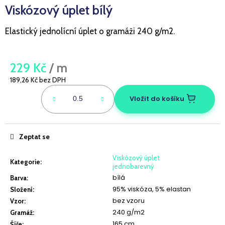
Viskózový úplet bílý
a
j
Elastický jednolícní úplet o gramáži 240 g/m2.
í
t
?
229 Kč
/ m
189,26 Kč bez DPH
Měrná
cena:
Vložit do košíku
HLEDAT
Zeptat se
Viskózový úplet
D
Kategorie
:
jednobarevný
o
bílá
Barva
:
p
95% viskóza, 5% elastan
Složení
:
o
bez vzoru
Vzor
:
r
240 g/m2
Gramáž
:
u
165 cm
Šíře
: