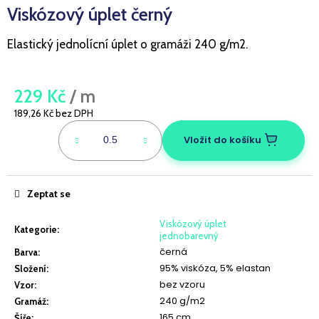
Viskózový úplet černý
a
j
Elastický jednolícní úplet o gramáži 240 g/m2.
í
t
?
229 Kč
/ m
189,26 Kč bez DPH
Měrná
cena:
Vložit do košíku
HLEDAT
Zeptat se
Viskózový úplet
D
Kategorie
:
jednobarevný
o
černá
Barva
:
p
95% viskóza, 5% elastan
Složení
:
o
bez vzoru
Vzor
:
r
240 g/m2
Gramáž
:
u
165 cm
Šíře
: