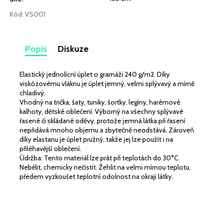
č
u
Kód:
VS001
j
e
m
Popis
Diskuze
e
Elastický jednolícní úplet o gramáži 240 g/m2. Díky
LEHKÁ
viskózovému vláknu je úplet jemný, velmi splývavý a mírně
SPORTOVNÍ
chladivý.
PLÁŠŤOVKA
Vhodný na trička, šaty, tuniky, šortky, legíny, harémové
ŠALVĚJ
kalhoty, dětské oblečení. Výborný na všechny splývavé
MATNÁ
řasené či skládané oděvy, protože jemná látka při řasení
259
nepřidává mnoho objemu a zbytečně neodstává. Zároveň
Kč
díky elastanu je úplet pružný, takže jej lze použít i na
přiléhavější oblečení.
Údržba: Tento materiál lze prát při teplotách do 30°C.
Nebělit, chemicky nečistit. Žehlit na velmi mírnou teplotu,
předem vyzkoušet teplotní odolnost na okraji látky.