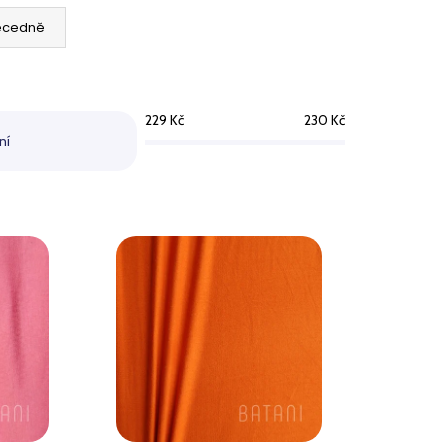
JOVÝ
ecedně
229
Kč
230
Kč