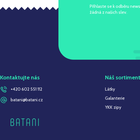
Přihlaste se k odběru news
žádná z našich slev.
Kontaktujte nás
Náš sortimen
+420 602 551 112
Látky
Galanterie
batani@batani.cz
YKK zipy