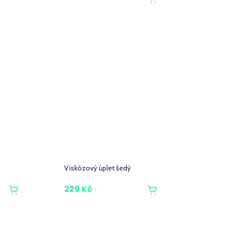
Viskózový úplet šedý
229 Kč