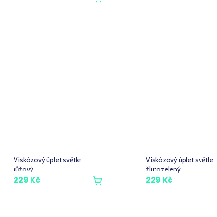
Viskózový úplet světle
Viskózový úplet světle
růžový
žlutozelený
229 Kč
229 Kč