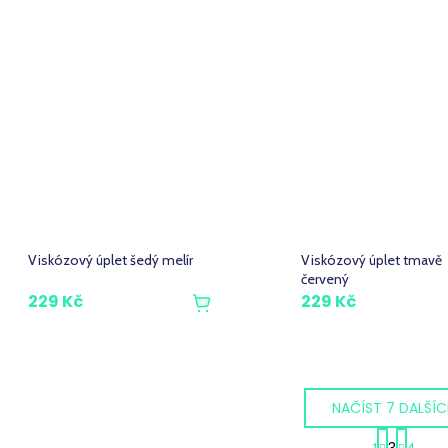
Viskózový úplet šedý melír
Viskózový úplet tmavě
červený
229 Kč
229 Kč
NAČÍST 7 DALŠÍ
S