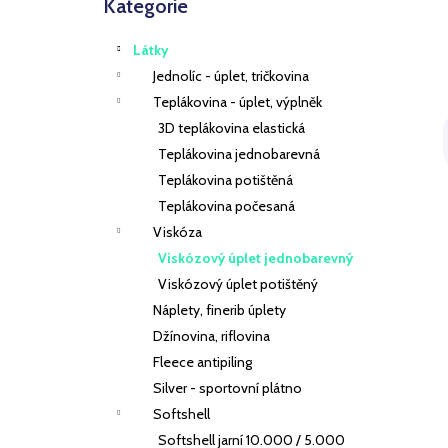
Přeskočit
Kategorie
VISKÓZOVÝ ÚPLET KHAKI
s
kategorie
229 Kč
t
Látky
r
Jednolíc - úplet, tričkovina
a
Teplákovina - úplet, výplněk
n
3D teplákovina elastická
n
í
Teplákovina jednobarevná
í
Teplákovina potištěná
p
Teplákovina počesaná
a
Viskóza
n
Viskózový úplet jednobarevný
e
Viskózový úplet potištěný
i
l
Náplety, finerib úplety
Džínovina, riflovina
Fleece antipiling
Silver - sportovní plátno
Softshell
Softshell jarní 10.000 / 5.000