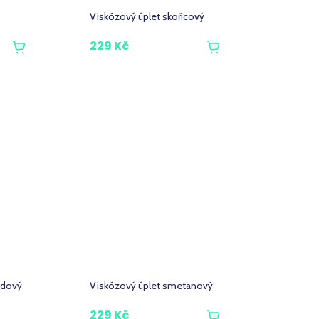
Viskózový úplet skořicový
229 Kč
gdový
Viskózový úplet smetanový
229 Kč