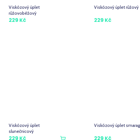
u
k
Viskózový úplet
Viskózový úplet růžový
růžovobéžový
t
229 Kč
229 Kč
ů
Viskózový úplet
Viskózový úplet smara
slunečnicový
229 Kč
229 Kč