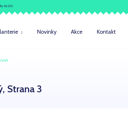
do 16:00.
Co potřebujete najít?
lanterie
Novinky
Akce
Kontakt
HLEDAT
REVNÝ
Doporučujeme
ý
, Strana 3