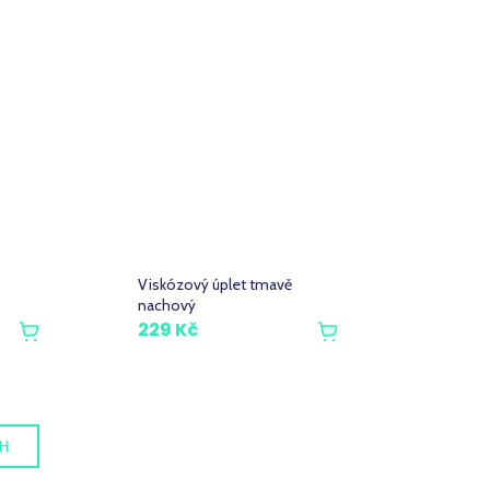
Viskózový úplet tmavě
nachový
229 Kč
CH