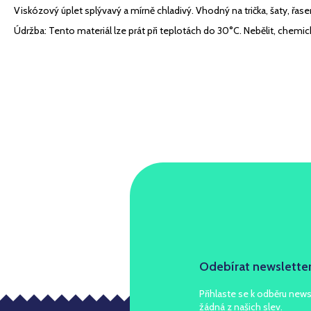
Viskózový úplet splývavý a mírně chladivý. Vhodný na trička, šaty, řasené
Údržba: Tento materiál lze prát při teplotách do 30°C. Nebělit, chemick
Odebírat newslette
Přihlaste se k odběru news
žádná z našich slev.