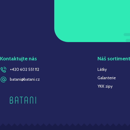
Kontaktujte nás
Náš sortimen
+420 602 551 112
Látky
Galanterie
batani@batani.cz
YKK zipy