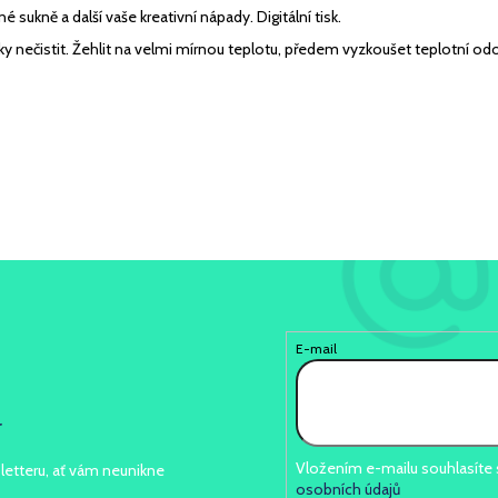
 sukně a další vaše kreativní nápady. Digitální tisk.
y nečistit. Žehlit na velmi mírnou teplotu, předem vyzkoušet teplotní odol
E-mail
r
Vložením e-mailu souhlasíte
letteru, ať vám neunikne
osobních údajů