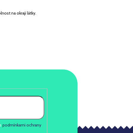
nost na okraji látky.
 s
podmínkami ochrany