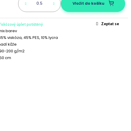
OVÝ
Vložit do košíku
Zeptat se
iskózový úplet potištěný
mix barev
45% viskóza, 45% PES, 10% lycra
hadí kůže
190-200 g/m2
150 cm