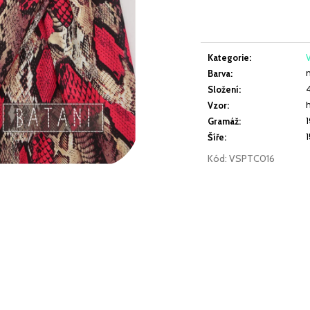
SILVER KURKUMOVÝ
SILVER PETROLEJ
cena:
279 Kč
279 Kč
Kategorie
:
V
Barva
:
Složení
:
Vzor
:
Gramáž
:
Šíře
:
Kód:
VSPTC016