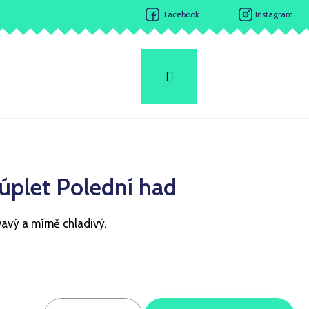
Facebook
Instagram
Hledat
Přihlášení
Nákupní
košík
úplet Polední had
avý a mírně chladivý.
Následující