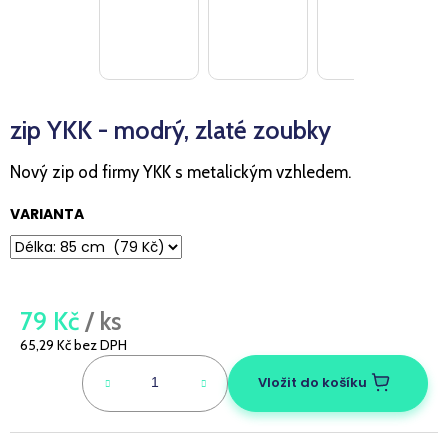
a
j
í
t
zip YKK - modrý, zlaté zoubky
?
Nový zip od firmy YKK s metalickým vzhledem.
VARIANTA
HLEDAT
79 Kč
/ ks
D
o
65,29 Kč bez DPH
p
Měrná
cena:
Vložit do košíku
o
r
u