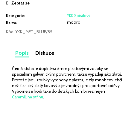
č
Zeptat se
u
j
Kategorie
:
YKK Spirálový
e
modrá
Barva
:
m
Kód:
YKK_MET_BLUE/85
e
LEHKÁ
Popis
Diskuze
SPORTOVNÍ
PLÁŠŤOVKA
BORDÓ
Černá stuha je doplněna 5mm plastovými zoubky se
259
speciálním galvanickým povrchem, takže vypadají jako zlaté.
Kč
Protože jsou zoubky vyrobeny z plastu, je zip mnohem lehčí
než klasický zlatý kovový a je vhodný i pro sportovní oděvy.
Výborně se hodí také do dětských kombinéz nejen
Caramillina střihu
.