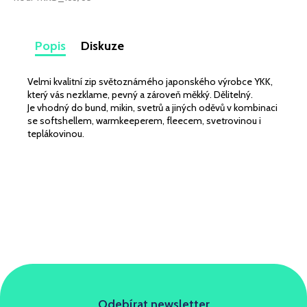
č
u
j
Popis
Diskuze
e
m
e
Velmi kvalitní zip světoznámého japonského výrobce YKK,
který vás nezklame, pevný a zároveň měkký. Dělitelný.
Je vhodný do bund, mikin, svetrů a jiných oděvů v kombinaci
VISKÓZOVÝ
se softshellem, warmkeeperem, fleecem, svetrovinou i
ÚPLET
teplákovinou.
DIGITÁLNÍ
TISK
LEKNÍNY
A
LILIE
NA
BÍLÉ
349
Kč
Odebírat newsletter