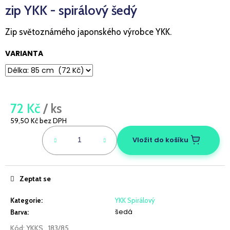
zip YKK - spirálový šedý
a
j
Zip světoznámého japonského výrobce YKK.
í
t
VARIANTA
?
72 Kč
/ ks
HLEDAT
59,50 Kč bez DPH
Měrná
cena:
Vložit do košíku
D
o
Zeptat se
p
o
Kategorie
:
YKK Spirálový
r
šedá
Barva
:
u
Kód:
YKKS_183/85