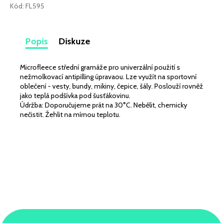
č
Kód:
FL595
u
j
e
Popis
Diskuze
m
e
Microfleece střední gramáže pro univerzální použití s
nežmolkovací antipilling úpravaou. Lze využít na sportovní
LEHKÁ
oblečení - vesty, bundy, mikiny, čepice, šály. Poslouží rovněž
SPORTOVNÍ
jako teplá podšívka pod šusťákovinu.
PLÁŠŤOVKA
Údržba: Doporučujeme prát na 30°C. Nebělit, chemicky
BORDÓ
nečistit. Žehlit na mírnou teplotu.
259
Kč