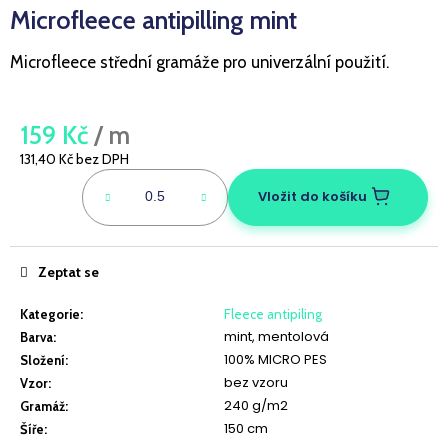
Microfleece antipilling mint
a
j
Microfleece střední gramáže pro univerzální použití.
í
t
?
159 Kč
/ m
131,40 Kč bez DPH
Měrná
cena:
Vložit do košíku
HLEDAT
Zeptat se
Kategorie
:
Fleece antipiling
D
mint, mentolová
Barva
:
o
100% MICRO PES
p
Složení
:
bez vzoru
o
Vzor
:
r
240 g/m2
Gramáž
:
u
150 cm
Šíře
: