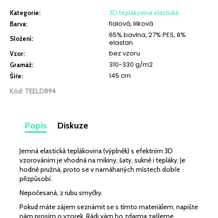
č
u
Kategorie
:
3D teplákovina elastická
j
fialová, lilková
Barva
:
e
65% bavlna, 27% PES, 8%
Složení
:
elastan
m
bez vzoru
e
Vzor
:
310-330 g/m2
Gramáž
:
145 cm
Šíře
:
SILVER
PETROLEJOVÝ
Kód:
TEELD894
279
Kč
Popis
Diskuze
Jemná elastická teplákovina (výplněk) s efektním 3D
vzorováním je vhodná na mikiny, šaty, sukně i tepláky. Je
hodně pružná, proto se v namáhaných místech dobře
přizpůsobí.
Nepočesaná, z rubu smyčky.
Pokud máte zájem seznámit se s tímto materiálem, napište
nám prosím o vzorek. Rádi vám ho zdarma zašleme.