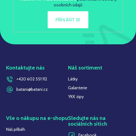
osobních údajů
PŘIHLÁSIT SE
Kontaktujte nás
Náš sortiment
+420 602 551 112
Látky
Galanterie
batani@batani.cz
YKK zipy
Vše o nákupu na e-shopu
Sledujte nás na
sociálních sítích
Náš příběh
Facebook