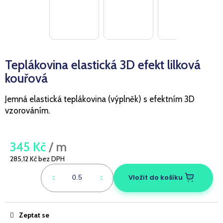
a
j
í
t
Teplákovina elastická 3D efekt lilková
?
kouřová
Jemná elastická teplákovina (výplněk) s efektním 3D
vzorováním.
HLEDAT
345 Kč
/ m
D
285,12 Kč bez DPH
Měrná
o
cena:
Vložit do košíku
p
o
r
u
Zeptat se