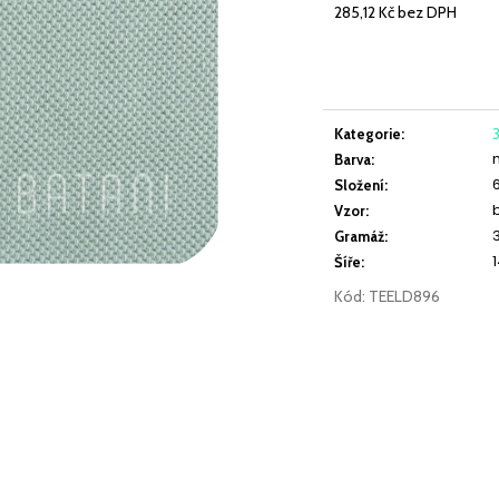
JEDNOLÍC ELASTICKÝ LATTÉ
JEDNOLÍC ELAST
285,12 Kč bez DPH
Měrná
cena:
219 Kč
219 Kč
Kategorie
:
3
Barva
:
Složení
:
Vzor
:
Gramáž
:
Šíře
:
Kód:
TEELD896