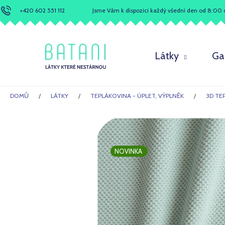
K
Přejít
+420 602 551 112
Jsme Vám k dispozici každý všední den od 8:00 
na
o
obsah
Zpět
Zpět
š
do
do
í
Látky
Ga
obchodu
obchodu
k
DOMŮ
LÁTKY
TEPLÁKOVINA - ÚPLET, VÝPLNĚK
3D TE
NOVINKA