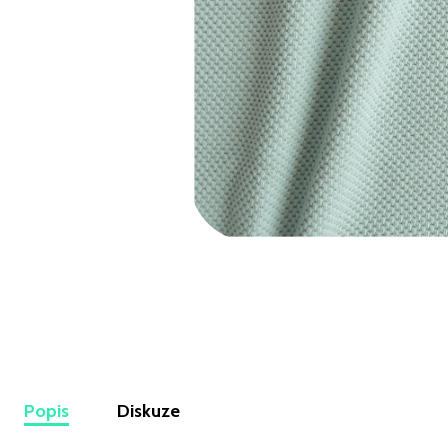
VISKÓZOVÝ ÚPLET DIGITÁLNÍ TISK LEKNÍNY A
LILIE NA BÍLÉ
349 Kč
Popis
Diskuze