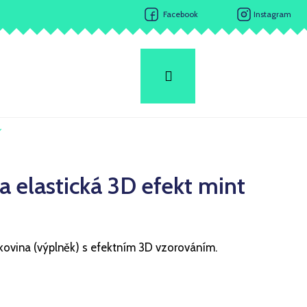
Facebook
Instagram
Hledat
Přihlášení
Nákupní
košík
Ý
a elastická 3D efekt mint
ákovina (výplněk) s efektním 3D vzorováním.
Následující