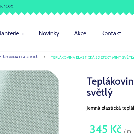
do 16:00.
Co potřebujete najít?
lanterie
Novinky
Akce
Kontakt
HLEDAT
PLÁKOVINA ELASTICKÁ
TEPLÁKOVINA ELASTICKÁ 3D EFEKT MINT SVĚTL
Teplákovin
Doporučujeme
světlý
Jemná elastická tepl
345 Kč
/ m