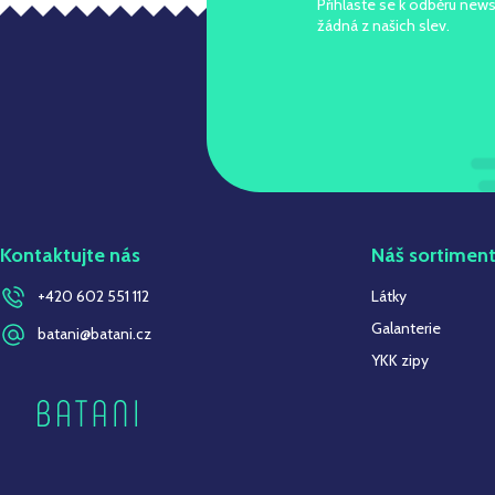
Přihlaste se k odběru news
žádná z našich slev.
Kontaktujte nás
Náš sortimen
+420 602 551 112
Látky
Galanterie
batani@batani.cz
YKK zipy