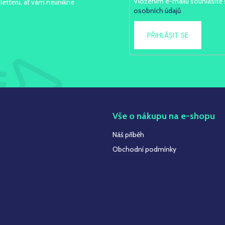
Vložením e-mailu souhlasíte
letteru, ať vám neunikne
osobních údajů
PŘIHLÁSIT SE
t
Vše o nákupu na e-shopu
Náš příběh
Obchodní podmínky