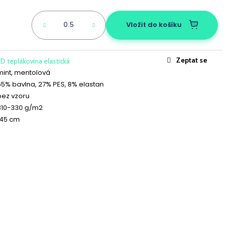
ICKÝ BANÁNOVÝ
Vložit do košíku
Zeptat se
D teplákovina elastická
mint, mentolová
65% bavlna, 27% PES, 8% elastan
bez vzoru
310-330 g/m2
145 cm